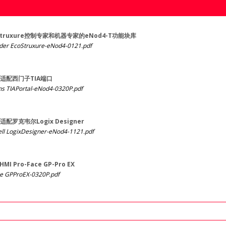
truxure控制专家和机器专家的eNod4-T功能块库
ider EcoStruxure-eNod4-0121.pdf
，适配西门子TIA端口
ns TIAPortal-eNod4-0320P.pdf
适配罗克韦尔Logix Designer
ll LogixDesigner-eNod4-1121.pdf
 Pro-Face GP-Pro EX
ce GPProEX-0320P.pdf