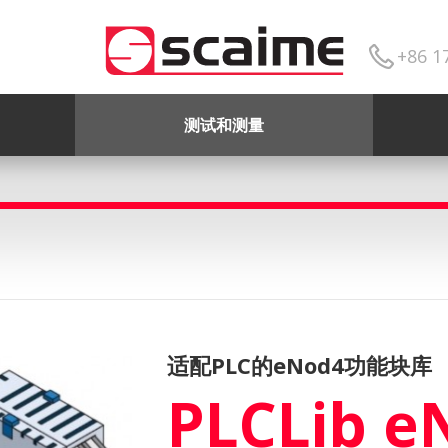
+86 1
测试和测量
适配PLC的eNod4功能块库
PLCLib e