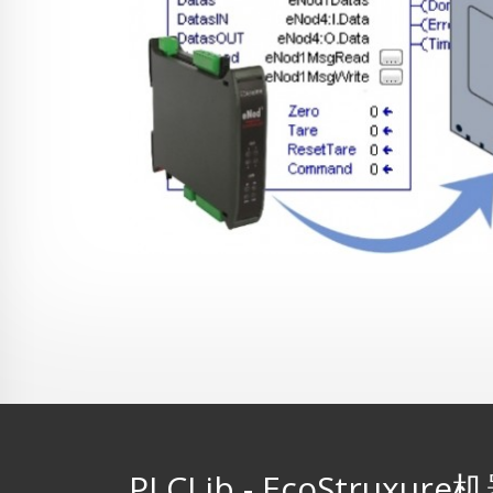
PLCLib - EcoStruxur