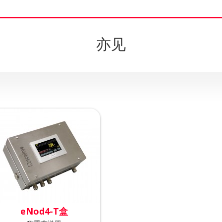
亦见
eNod4-T盒