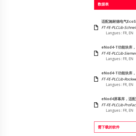
数据表
适配施耐德电气EcoS
FT-FE-PLCLib-Schne
Langues : FR, EN
eNod4-T功能块库
FT-FE-PLCLib-Sieme
Langues : FR, EN
eNod4-T功能块库，
FT-FE-PLCLib-Rockwe
Langues : FR, EN
eNod4屏幕库，适配HMI
FT-FE-PLCLib-ProFa
Langues : FR, EN
需下载的软件