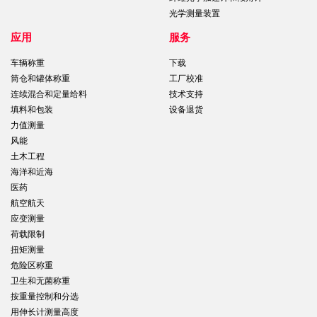
光学测量装置
应用
服务
车辆称重
下载
筒仓和罐体称重
工厂校准
连续混合和定量给料
技术支持
填料和包装
设备退货
力值测量
风能
土木工程
海洋和近海
医药
航空航天
应变测量
荷载限制
扭矩测量
危险区称重
卫生和无菌称重
按重量控制和分选
用伸长计测量高度