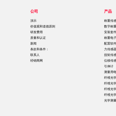
公司
产品
演示
称重传
价值观和道德原则
数字称
研发费用
安装套
质量和认证
称重电
新闻
配置软
条款和条件：
力传感
联系人
扭矩传
经销商网
位移传
引伸计
测量用
纤维光
纤维光
纤维光
纤维光
光学测