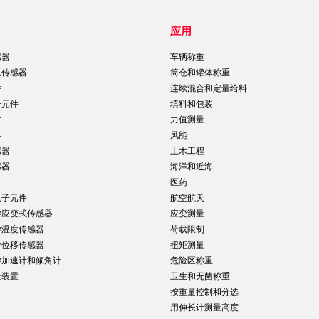
应用
感器
车辆称重
重传感器
筒仓和罐体称重
件
连续混合和定量给料
子元件
填料和包装
件
力值测量
器
风能
感器
土木工程
感器
海洋和近海
医药
电子元件
航空航天
学应变式传感器
应变测量
学温度传感器
荷载限制
学位移传感器
扭矩测量
学加速计和倾角计
危险区称重
量装置
卫生和无菌称重
按重量控制和分选
用伸长计测量高度