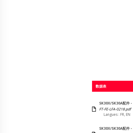
数据表
SK30X/SK30A配件 
FT-FE-LFA-0218.pdf
Langues : FR, EN
SK30X/SK30A配件 