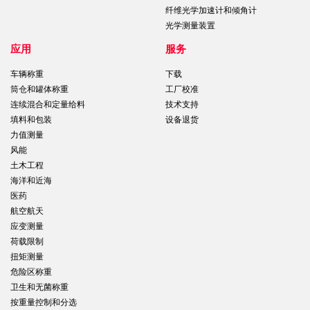
纤维光学加速计和倾角计
光学测量装置
应用
服务
车辆称重
下载
筒仓和罐体称重
工厂校准
连续混合和定量给料
技术支持
填料和包装
设备退货
力值测量
风能
土木工程
海洋和近海
医药
航空航天
应变测量
荷载限制
扭矩测量
危险区称重
卫生和无菌称重
按重量控制和分选