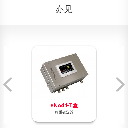
亦见
eNod4-T盒
称重变送器