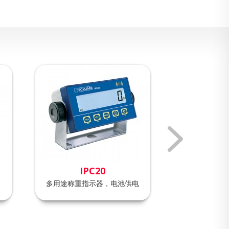
IPC20
eNo
多用途称重指示器，电池供电
填料，定