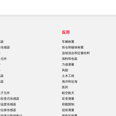
应用
感器
车辆称重
重传感器
筒仓和罐体称重
件
连续混合和定量给料
子元件
填料和包装
件
力值测量
器
风能
感器
土木工程
感器
海洋和近海
医药
电子元件
航空航天
学应变式传感器
应变测量
学温度传感器
荷载限制
学位移传感器
扭矩测量
学加速计和倾角计
危险区称重