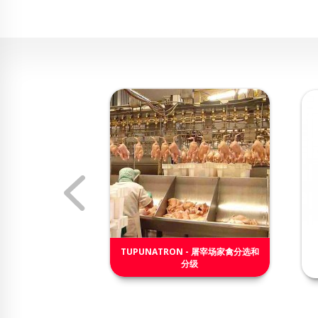
4-F盒
TUPUNATRON - 屠宰场家禽分选和
失重式给料机
分级