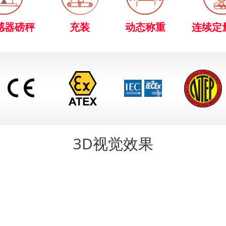
感器磅秤
充装
动态称重
连续定
3D视觉效果