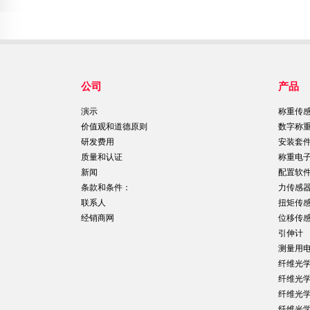
公司
产品
演示
称重传
价值观和道德原则
数字称
研发费用
安装套
质量和认证
称重电
新闻
配置软
条款和条件：
力传感
联系人
扭矩传
经销商网
位移传
引伸计
测量用
纤维光
纤维光
纤维光
纤维光