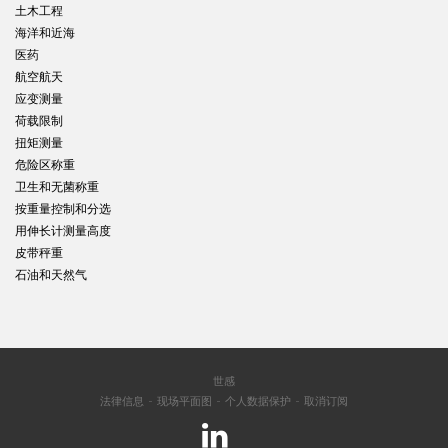
土木工程
海洋和近海
医药
航空航天
应变测量
荷载限制
扭矩测量
危险区称重
卫生和无菌称重
按重量控制和分选
用伸长计测量高度
皮带秤重
石油和天然气
世感
法律信息
现场平面图
个人数据保护
取消订阅