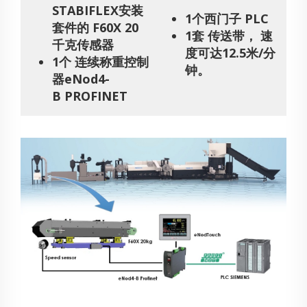
STABIFLEX安装
1个西门子 PLC
套件的 F60X 20
1套 传送带， 速
千克传感器
度可达12.5米/分
1个 连续称重控制
钟。
器eNod4-
B PROFINET