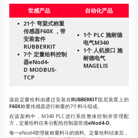
世感产品
自动化产品
21个 弯梁式称重
传感器F60X ，带
1个 PLC 施耐德
安装套件
电气M340
RUBBERKIT
1个 人机接口 施
7个 定量给料控制
耐德电气
器eNod4-
MAGELIS
D MODBUS-
TCP
该款定量给料由通过安装在
RUBBERKIT
阻尼装置上的
F60X
称重传感器进行称重的7个料斗组成。
在该架构中，M340 PLC进行系统整体控制并管理配
方，定量给料任务分配给控制器世感
eNod4-D
。
每一eNod4管理被称重料斗的填料。定量给料结束后，