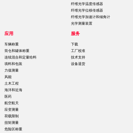
纤维光学温度传感器
纤维光学位移传感器
纤维光学加速计和倾角计
光学测量装置
应用
服务
车辆称重
下载
筒仓和罐体称重
工厂校准
连续混合和定量给料
技术支持
填料和包装
设备退货
力值测量
风能
土木工程
海洋和近海
医药
航空航天
应变测量
荷载限制
扭矩测量
危险区称重