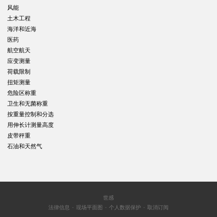
风能
土木工程
海洋和近海
医药
航空航天
应变测量
荷载限制
扭矩测量
危险区称重
卫生和无菌称重
按重量控制和分选
用伸长计测量高度
皮带秤重
石油和天然气
世感
法律信息
现场平面图
个人数据保护
取消订阅